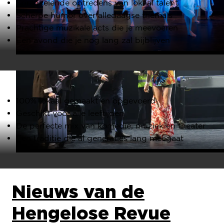
Sprankelende optredens van lokaal talent
Scherpe humor over alledaagse thema's
Prachtige muzikale acts die je meevoeren
Een avond die je nog lang zal bijblijven
100% lokaal gemaakt en opgevoerd
Geschikt voor alle leeftijden
De perfecte mix van komedie, muziek en theater
Een traditie die al generaties lang meegaat
Nieuws van de
Hengelose Revue