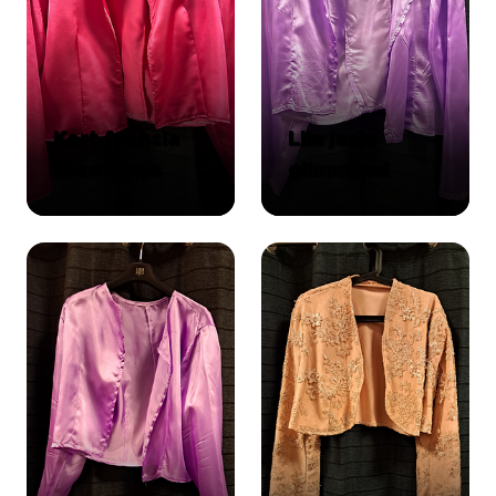
Kort fuchsia
Lila jasje
roze hesje
glimmend