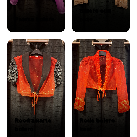
Bolero oud
Paarse bolero
roze
Rood zwarte
Rode bolero
bolero
kant