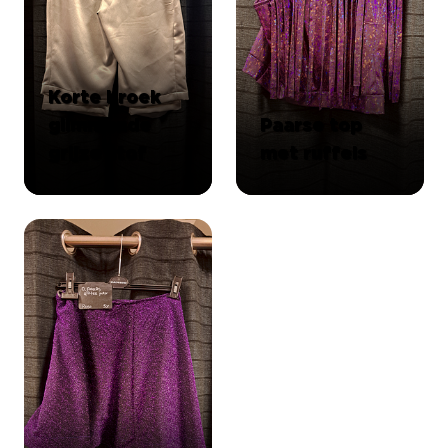
Korte broek
glimmende
Paarse top
grijze stof
met ruffels