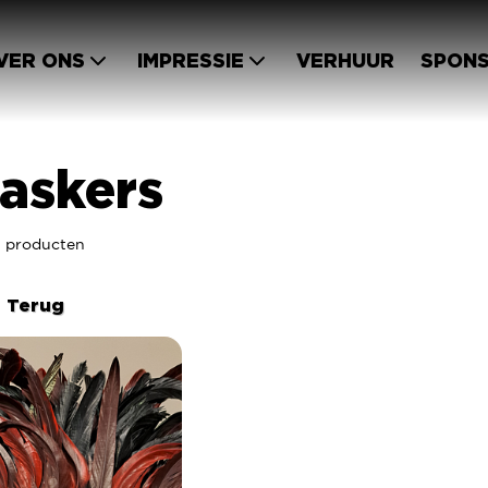
VER ONS
IMPRESSIE
VERHUUR
SPONS
askers
 1 producten
Terug