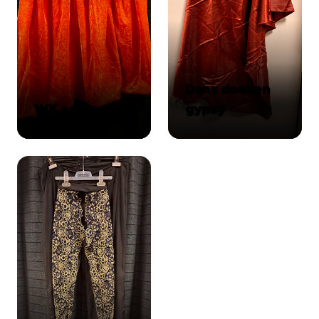
Dans doeken
WK setje
gypsy